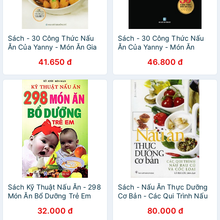
Sách - 30 Công Thức Nấu
Sách - 30 Công Thức Nấu
Ăn Của Yanny - Món Ăn Gia
Ăn Của Yanny - Món Ăn
Đình
Đường Phố
41.650 đ
46.800 đ
Sách Kỹ Thuật Nấu Ăn - 298
Sách - Nấu Ăn Thực Dưỡng
Món Ăn Bổ Dưỡng Trẻ Em
Cơ Bản - Các Qui Trình Nấu
Rau Củ & Cốc Loại
32.000 đ
80.000 đ