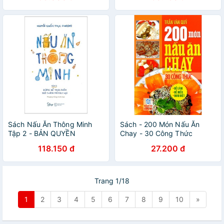
Sách Nấu Ăn Thông Minh
Sách - 200 Món Nấu Ăn
Tập 2 - BẢN QUYỀN
Chay - 30 Công Thức
118.150 đ
27.200 đ
Trang 1/18
1
2
3
4
5
6
7
8
9
10
»