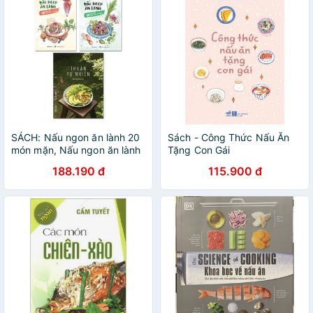
SÁCH: Nấu ngon ăn lành 20
Sách - Công Thức Nấu Ăn
món mặn, Nấu ngon ăn lành
Tặng Con Gái
20 món mặn, Thuận tự nhiên
188.190 đ
115.900 đ
(Bộ)