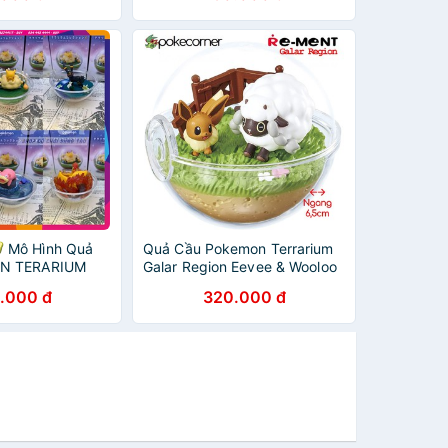
 Mô Hình Quả
Quả Cầu Pokemon Terrarium
N TERARIUM
Galar Region Eevee & Wooloo
Tung Tuyệt
chính hãng Re-Ment - trong
.000 đ
320.000 đ
 ️, Sắc Nét
suốt, mở nắp được -
PokeCorner