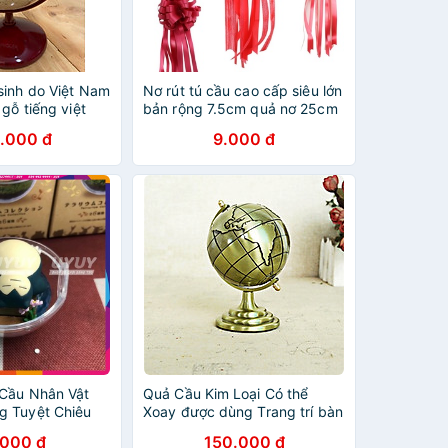
sinh do Việt Nam
Nơ rút tú cầu cao cấp siêu lớn
 gỗ tiếng việt
bản rộng 7.5cm quả nơ 25cm
.000 đ
9.000 đ
Cầu Nhân Vật
Quả Cầu Kim Loại Có thể
g Tuyệt Chiêu
Xoay được dùng Trang trí bàn
 Nét, Dễ
làm việc, chặn giấy
.000 đ
150.000 đ