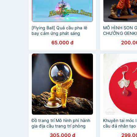
[Flying Ball] Quả cầu pha lê
MÔ HÌNH SON 
bay cảm ứng phát sáng
CHƯỞNG GENKI
Flying Ball
CẦU KÊNH KHI)
65.000 đ
200.0
BALL
Đồ trang trí Mô hình phi hành
Khuyên tai móc l
gia địa cầu trang trí phòng
cầu đá nhân tạo
khách, tủ trưng bày
bạc ta
305.000 đ
299.0