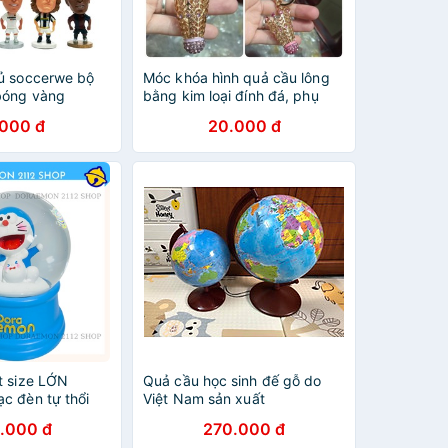
ủ soccerwe bộ
Móc khóa hình quả cầu lông
bóng vàng
bằng kim loại đính đá, phụ
kiện cầu lông dành cho người
.000 đ
20.000 đ
chơi cầu lông
t size LỚN
Quả cầu học sinh đế gỗ do
c đèn tự thổi
Việt Nam sản xuất
.000 đ
270.000 đ