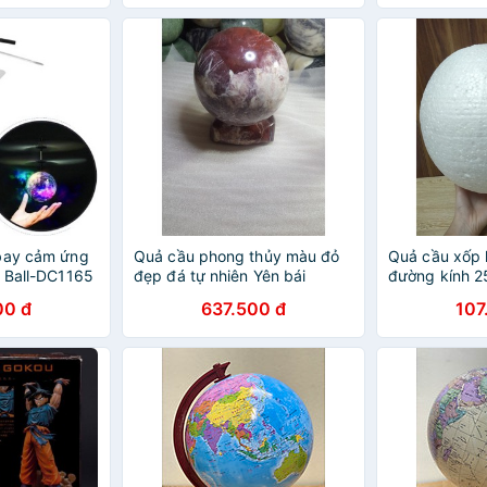
 bay cảm ứng
Quả cầu phong thủy màu đỏ
Quả cầu xốp 
g Ball-DC1165
đẹp đá tự nhiên Yên bái
đường kính 2
HÀNG GỌT TA
00 đ
637.500 đ
107