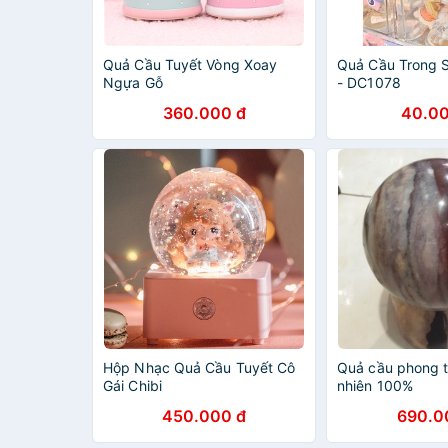
Quả Cầu Tuyết Vòng Xoay
Quả Cầu Trong S
Ngựa Gỗ
- DC1078
360.000 đ
40.00
Hộp Nhạc Quả Cầu Tuyết Cô
Quả cầu phong t
Gái Chibi
nhiên 100%
450.000 đ
690.0