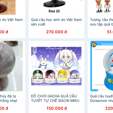
h do Việt Nam
Quả cầu học sinh do Việt Nam
Tượng cầu th
sản xuất
sưu tập quả 
00 đ
270.000 đ
51
hủy đá tự
ĐỒ CHƠI GACHA QUẢ CẦU
Quả cầu tuyế
 hồng nhạt
TUYẾT TỰ CHẾ SNOW MIKU
Doraemon nhạ
HIMECHAN
tuyết
00 đ
150.000 đ
220