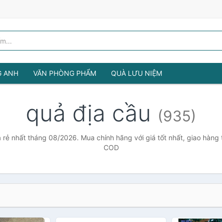
G ANH
VĂN PHÒNG PHẨM
QUÀ LƯU NIỆM
quả địa cầu
(935)
 rẻ nhất tháng 08/2026. Mua chính hãng với giá tốt nhất, giao hàng 
COD