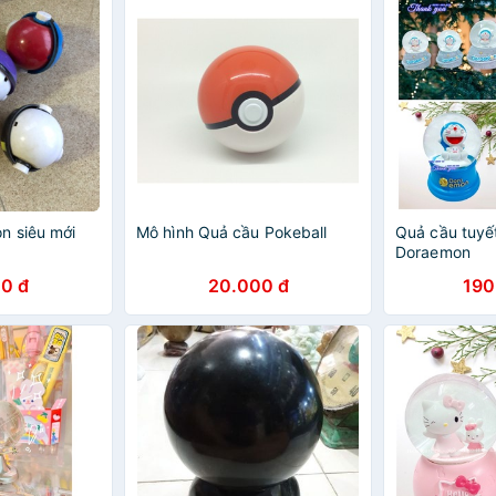
n siêu mới
Mô hình Quả cầu Pokeball
Quả cầu tuyế
Doraemon
0 đ
20.000 đ
190