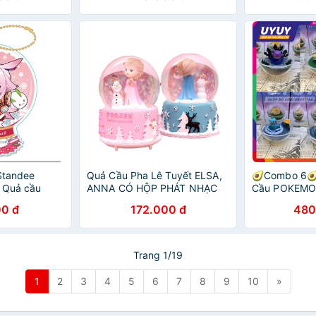
 Standee
Quả Cầu Pha Lê Tuyết ELSA,
🥑Combo 6🥑
 Quả cầu
ANNA CÓ HỘP PHÁT NHẠC
Cầu POKEMO
inh Valkyrie
VÀ ĐÈN XINH XẮN KÈM PIN
COLLECTION 
0 đ
172.000 đ
480
Chiêu Cực Đẹp
Trang 1/19
1
2
3
4
5
6
7
8
9
10
»