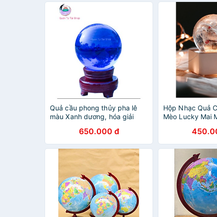
Quả cầu phong thủy pha lê
Hộp Nhạc Quả C
màu Xanh dương, hóa giải
Mèo Lucky Mai 
hung sát, kích tài lộc- quả cầu
650.000 đ
450.0
phong thủy