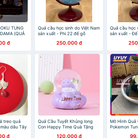
GOKU TUNG
Quả cầu học sinh do Việt Nam
Quả cầu học 
DAMA (QUẢ
sản xuất - Phi 22 đế gỗ
sản xuất - Đế
 - DRAGON
00 đ
250.000 đ
250
á treo quả
Quả Cầu Tuyết Khủng long
Mô Hình Quả 
 màu dâu Tây
Con Happy Time Quà Tặng
Pokemon Tun
Trang Trí_ Hàng Chính Hãng
Cực Đẹp, Sắc
00 đ
120.000 đ
99
Thương