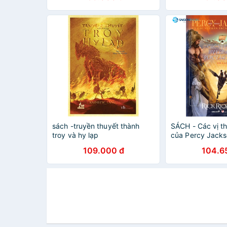
sách -truyền thuyết thành
SÁCH - Các vị t
troy và hy lạp
của Percy Jack
Phần 6 series P
109.000 đ
104.6
và các vị thần tr
Olympus