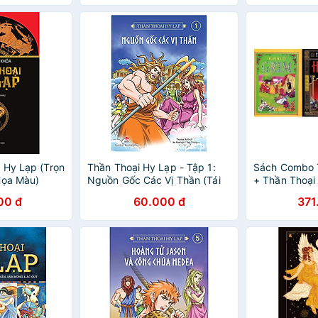
 Hy Lạp (Trọn
Thần Thoại Hy Lạp - Tập 1:
Sách Combo 
Họa Màu)
Nguồn Gốc Các Vị Thần (Tái
+ Thần Thoại
Bản 2018)
Cổ Andecxen
00 đ
60.000 đ
371