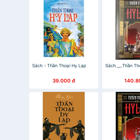
Sách - Thần Thoại Hy Lạp
Sách.__.Thần Th
39.000 đ
140.8