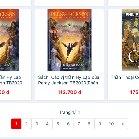
Odyssey
hần Hy Lạp
Sách: Các vị thần Hy Lạp của
Thần Thoại Ce
son TB2020 -
Percy Jackson TB2020(Phần
ercy Jackson
6 bộ Percy Jackson và các vị
50 đ
112.700 đ
175
ên đỉnh
thần trên đỉnh Olympus)
Trang 1/11
1
2
3
4
5
6
7
8
9
10
»