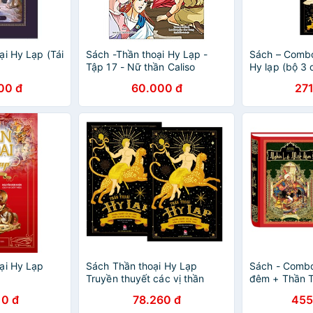
ại Hy Lạp (Tái
Sách -Thần thoại Hy Lạp -
Sách – Combo
Tập 17 - Nữ thần Caliso
Hy lạp (bộ 3 
00 đ
60.000 đ
271
ại Hy Lạp
Sách Thần thoại Hy Lạp
Sách - Combo
Truyền thuyết các vị thần
đêm + Thần T
Đỉnh Olympus huyền thoại
10 đ
78.260 đ
455