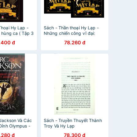
Thoại Hy Lạp -
Sách - Thần thoại Hy Lạp -
 hùng ca ( Tập 3
Những chiến công vĩ đại:
Đồng
Perseus, Heracles và các
.400 đ
78.260 đ
dũng sĩ
 Jackson Và Các
Sách - Truyền Thuyết Thành
 Đỉnh Olympus -
Troy Và Hy Lạp
Hy Lạp Của
.280 đ
78.300 đ
n