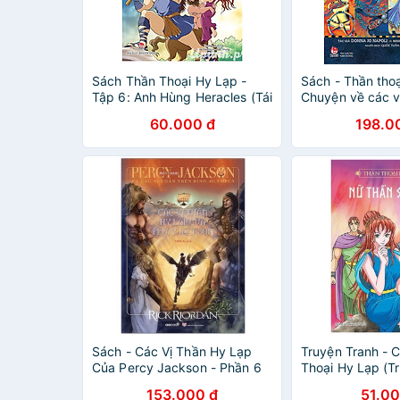
Sách Thần Thoại Hy Lạp -
Sách - Thần thoạ
Tập 6: Anh Hùng Heracles (Tái
Chuyện về các v
Bản 2018)
nữ thần, anh hù
60.000 đ
198.0
Sách - Các Vị Thần Hy Lạp
Truyện Tranh - 
Của Percy Jackson - Phần 6
Thoại Hy Lạp (Tr
- Tập 1 đến Tập
153.000 đ
51.00
Đồng