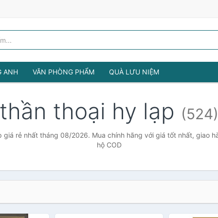
G ANH
VĂN PHÒNG PHẨM
QUÀ LƯU NIỆM
thần thoại hy lạp
(524
p giá rẻ nhất tháng 08/2026. Mua chính hãng với giá tốt nhất, giao h
hộ COD