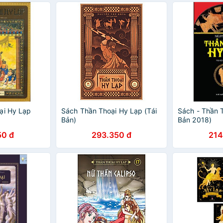
ại Hy Lạp
Sách Thần Thoại Hy Lạp (Tái
Sách - Thần T
Bản)
Bản 2018)
50 đ
293.350 đ
214