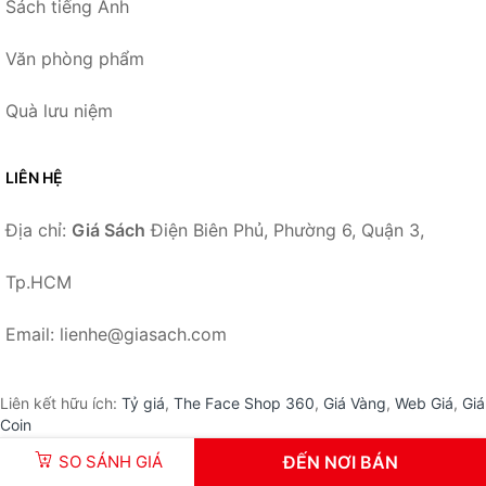
Sách tiếng Anh
Văn phòng phẩm
Quà lưu niệm
LIÊN HỆ
Địa chỉ:
Giá Sách
Điện Biên Phủ, Phường 6, Quận 3,
Tp.HCM
Email: lienhe@giasach.com
Liên kết hữu ích:
Tỷ giá
,
The Face Shop 360
,
Giá Vàng
,
Web Giá
,
Giá
Coin
SO SÁNH GIÁ
ĐẾN NƠI BÁN
© 2026 –
GiaSach.com
-
Giá Sách
.