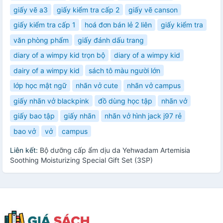
giấy vẽ a3
giấy kiểm tra cấp 2
giấy vẽ canson
giấy kiểm tra cấp 1
hoá đơn bán lẻ 2 liên
giấy kiểm tra
văn phòng phẩm
giấy đánh dấu trang
diary of a wimpy kid trọn bộ
diary of a wimpy kid
dairy of a wimpy kid
sách tô màu người lớn
lớp học mật ngữ
nhãn vở cute
nhãn vở campus
giấy nhãn vở blackpink
đồ dùng học tập
nhãn vở
giấy bao tập
giấy nhãn
nhãn vở hình jack j97 rẻ
bao vở
vở
campus
Liên kết:
Bộ dưỡng cấp ẩm dịu da Yehwadam Artemisia
Soothing Moisturizing Special Gift Set (3SP)