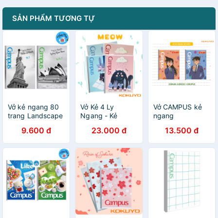
SẢN PHẨM TƯƠNG TỰ
Vở kẻ ngang 80
Vở Kẻ 4 Ly
Vở CAMPUS kẻ
trang Landscape
Ngang - Kẻ
ngang
CAMPUS
Ngang Có Chấm
80,120,200 tr
9.600 đ
23.000 đ
13.500 đ
Meow 120-200
CONAN, Tập kẻ
Trang Khổ A5/B5
ngang Conan -
Campus
Soleil Home