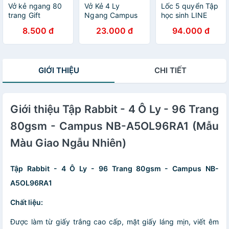
Vở kẻ ngang 80
Vở Kẻ 4 Ly
Lốc 5 quyển Tập
trang Gift
Ngang Campus
học sinh LINE
CAMPUS Cưng
Series Rain Of
FIELD 200 trang
8.500 đ
23.000 đ
94.000 đ
xỉu
Sakura 200
khổ A5 - Campus
Trang Khổ A5/B5
GIỚI THIỆU
CHI TIẾT
Giới thiệu Tập Rabbit - 4 Ô Ly - 96 Trang
80gsm - Campus NB-A5OL96RA1 (Mẫu
Màu Giao Ngẫu Nhiên)
Tập Rabbit - 4 Ô Ly - 96 Trang 80gsm - Campus NB-
A5OL96RA1
Chất liệu:
Được làm từ giấy trắng cao cấp, mặt giấy láng mịn, viết êm