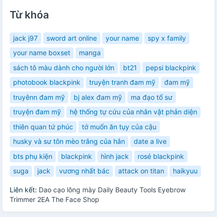
Từ khóa
jack j97
sword art online
your name
spy x family
your name boxset
manga
sách tô màu dành cho người lớn
bt21
pepsi blackpink
photobook blackpink
truyện tranh đam mỹ
đam mỹ
truyênn đam mỹ
bj alex đam mỹ
ma đạo tổ sư
truyện đam mỹ
hệ thống tự cứu của nhân vật phản diện
thiên quan tứ phúc
tớ muốn ăn tụy của cậu
husky và sư tôn mèo trắng của hắn
date a live
bts phụ kiện
blackpink
hình jack
rosé blackpink
suga
jack
vương nhất bác
attack on titan
haikyuu
Liên kết:
Dao cạo lông mày Daily Beauty Tools Eyebrow
Trimmer 2EA The Face Shop