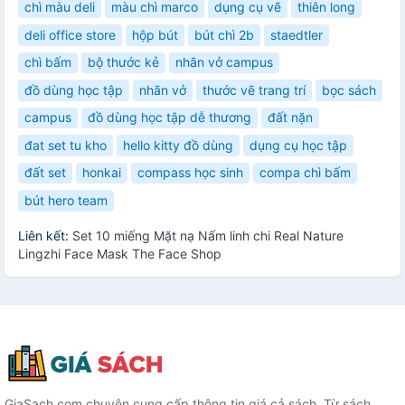
chì màu deli
màu chì marco
dụng cụ vẽ
thiên long
deli office store
hộp bút
bút chì 2b
staedtler
chì bấm
bộ thước kẻ
nhãn vở campus
đồ dùng học tập
nhãn vở
thước vẽ trang trí
bọc sách
campus
đồ dùng học tập dễ thương
đất nặn
đat set tu kho
hello kitty đồ dùng
dụng cụ học tập
đất set
honkai
compass học sinh
compa chì bấm
bút hero team
Liên kết:
Set 10 miếng Mặt nạ Nấm linh chi Real Nature
Lingzhi Face Mask The Face Shop
GiaSach.com chuyên cung cấp thông tin giá cả sách. Từ sách