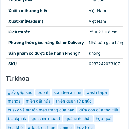
Xuất xứ thương hiệu
Việt Nam
Xuất xứ (Made in)
Việt Nam
Kích thước
25 x 22 x 8 cm
Phương thức giao hàng Seller Delivery
Nhà bán giao hàng c
Sản phẩm có được bảo hành không?
Không
SKU
6287242073107
Từ khóa
giấy gấp sao
pop it
standee anime
washi tape
manga
miền đất hứa
thiên quan tứ phúc
husky và sư tôn mèo trắng của hắn
đứa con của thời tiết
blackpink
genshin impact
quà sinh nhật
hộp quà
hoa khô
attack on titan
anime
huy hiệu