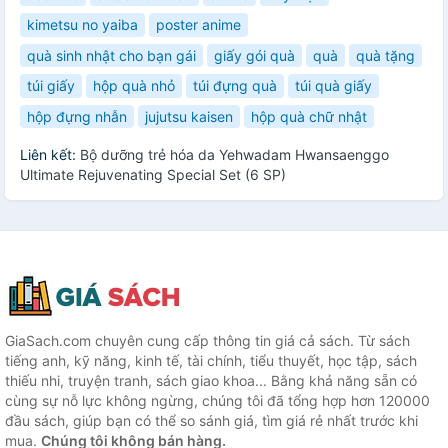
kimetsu no yaiba
poster anime
quà sinh nhật cho bạn gái
giấy gói quà
quà
quà tặng
túi giấy
hộp quà nhỏ
túi đựng quà
túi quà giấy
hộp đựng nhẫn
jujutsu kaisen
hộp quà chữ nhật
Liên kết:
Bộ dưỡng trẻ hóa da Yehwadam Hwansaenggo
Ultimate Rejuvenating Special Set (6 SP)
GiaSach.com chuyên cung cấp thông tin giá cả sách. Từ sách
tiếng anh, kỹ năng, kinh tế, tài chính, tiểu thuyết, học tập, sách
thiếu nhi, truyện tranh, sách giao khoa... Bằng khả năng sẵn có
cùng sự nỗ lực không ngừng, chúng tôi đã tổng hợp hơn 120000
đầu sách, giúp bạn có thể so sánh giá, tìm giá rẻ nhất trước khi
mua.
Chúng tôi không bán hàng.