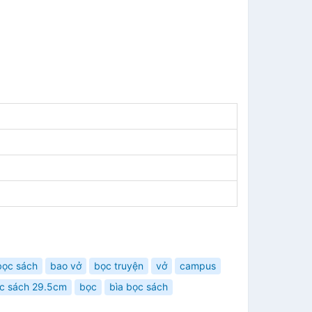
bọc sách
bao vở
bọc truyện
vở
campus
c sách 29.5cm
bọc
bìa bọc sách