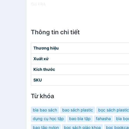
Giá ERA
Thông tin chi tiết
Thương hiệu
Xuất xứ
Kích thước
SKU
Từ khóa
bìa bao sách
bao sách plastic
bọc sách plastic
dụng cụ học tập
bao bìa tập
fahasha
bìa bọ
bao tập nylon
bọc sách giáo khoa
bọc bookca