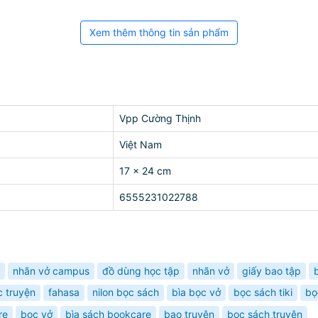
Xem thêm thông tin sản phẩm
Vpp Cường Thịnh
Việt Nam
17 x 24 cm
6555231022788
nhãn vở campus
đồ dùng học tập
nhãn vở
giấy bao tập
c truyện
fahasa
nilon bọc sách
bìa bọc vở
bọc sách tiki
bọ
re
bọc vở
bìa sách bookcare
bao truyện
bọc sách truyện