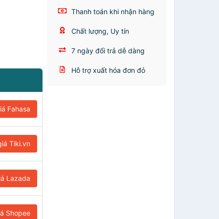
Thanh toán khi nhận hàng
Chất lượng, Uy tín
7 ngày đổi trả dễ dàng
Hỗ trợ xuất hóa đơn đỏ
iá Fahasa
iá Tiki.vn
iá Lazada
iá Shopee