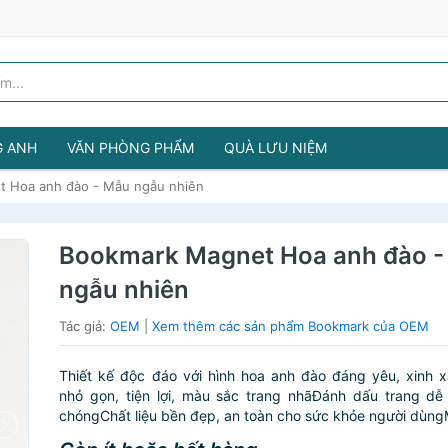
G ANH
VĂN PHÒNG PHẨM
QUÀ LƯU NIỆM
 Hoa anh đào - Mẫu ngẫu nhiên
Bookmark Magnet Hoa anh đào -
ngẫu nhiên
Tác giả:
OEM
|
Xem thêm các sản phẩm Bookmark của OEM
Thiết kế độc đáo với hình hoa anh đào đáng yêu, xinh 
nhỏ gọn, tiện lợi, màu sắc trang nhãĐánh dấu trang dễ
chóngChất liệu bền đẹp, an toàn cho sức khỏe người dùngM