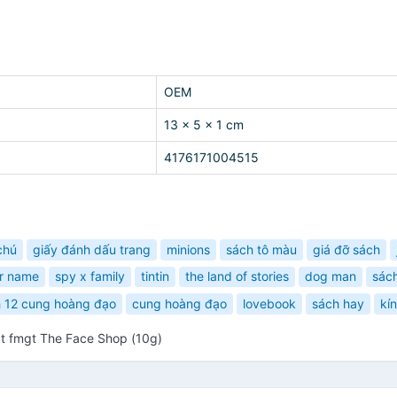
OEM
13 x 5 x 1 cm
4176171004515
chú
giấy đánh dấu trang
minions
sách tô màu
giá đỡ sách
r name
spy x family
tintin
the land of stories
dog man
sác
 12 cung hoàng đạo
cung hoàng đạo
lovebook
sách hay
kí
t fmgt The Face Shop (10g)