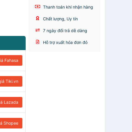
Thanh toán khi nhận hàng
Chất lượng, Uy tín
7 ngày đổi trả dễ dàng
Hỗ trợ xuất hóa đơn đỏ
iá Fahasa
iá Tiki.vn
iá Lazada
iá Shopee