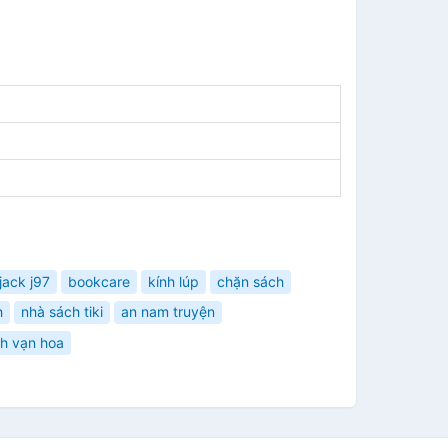
jack j97
bookcare
kính lúp
chặn sách
h
nhà sách tiki
an nam truyện
nh vạn hoa