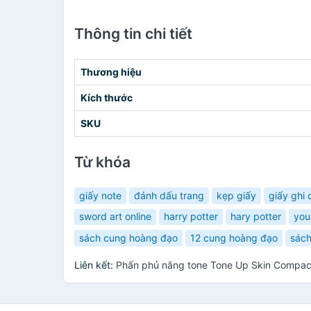
Thông tin chi tiết
Thương hiệu
Kích thước
SKU
Từ khóa
giấy note
đánh dấu trang
kẹp giấy
giấy ghi 
sword art online
harry potter
hary potter
you
sách cung hoàng đạo
12 cung hoàng đạo
sách
Liên kết:
Phấn phủ nâng tone Tone Up Skin Compac