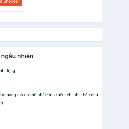
iá Shopee
u ngẫu nhiên
inh động
giao hàng mà có thể phát sinh thêm chi phí khác như
.....