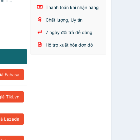
: T...
Thanh toán khi nhận hàng
Chất lượng, Uy tín
7 ngày đổi trả dễ dàng
Hỗ trợ xuất hóa đơn đỏ
iá Fahasa
iá Tiki.vn
iá Lazada