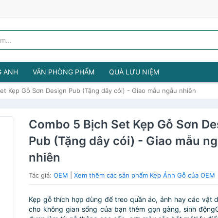
G ANH
VĂN PHÒNG PHẨM
QUÀ LƯU NIỆM
et Kẹp Gỗ Sơn Design Pub (Tặng dây cói) - Giao mẫu ngẫu nhiên
Combo 5 Bịch Set Kẹp Gỗ Sơn De
Pub (Tặng dây cói) - Giao mẫu n
nhiên
Tác giả:
OEM
|
Xem thêm các sản phẩm Kẹp Ảnh Gỗ của OEM
Kẹp gỗ thích hợp dùng để treo quần áo, ảnh hay các vật dụ
cho không gian sống của bạn thêm gọn gàng, sinh độngC