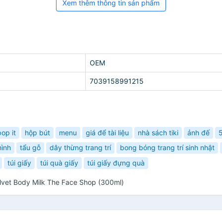
Xem thêm thông tin sản phẩm
OEM
7039158991215
pop it
hộp bút
menu
giá để tài liệu
nhà sách tiki
ảnh đế
5
hình
tẩu gỗ
dây thừng trang trí
bong bóng trang trí sinh nhật
túi giấy
túi quà giấy
túi giấy đựng quà
vet Body Milk The Face Shop (300ml)