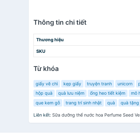
Thông tin chi tiết
Thương hiệu
SKU
Từ khóa
giấy vẽ chì
kẹp giấy
truyện tranh
unicorn
hộp quà
quà lưu niệm
ống heo tiết kiệm
mô 
que kem gỗ
trang trí sinh nhật
quà
quà tặng
Liên kết:
Sữa dưỡng thể nước hoa Perfume Seed Vel