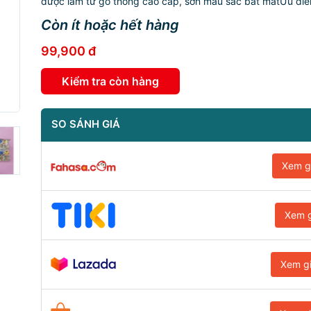
được làm từ gỗ thông cao cấp, sơn màu sắc bắt mắtƯu điểm
Còn ít hoặc hết hàng
99,900 đ
Kiểm tra còn hàng
SO SÁNH GIÁ
Xem g
Xem g
Xem g