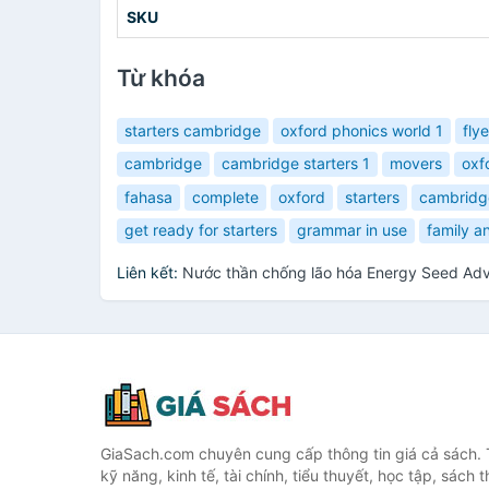
SKU
Từ khóa
starters cambridge
oxford phonics world 1
flye
cambridge
cambridge starters 1
movers
oxf
fahasa
complete
oxford
starters
cambridge
get ready for starters
grammar in use
family a
Liên kết:
Nước thần chống lão hóa Energy Seed Adv
GiaSach.com chuyên cung cấp thông tin giá cả sách. 
kỹ năng, kinh tế, tài chính, tiểu thuyết, học tập, sách t