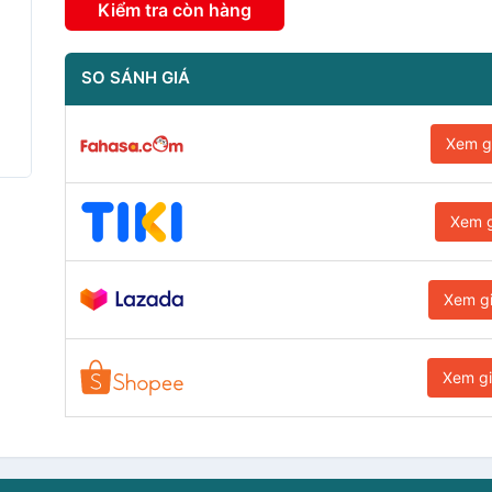
Kiểm tra còn hàng
SO SÁNH GIÁ
Xem g
Xem g
Xem g
Xem g