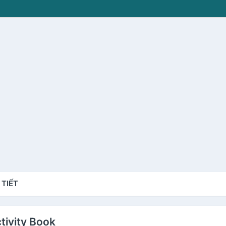
 TIẾT
ctivity Book