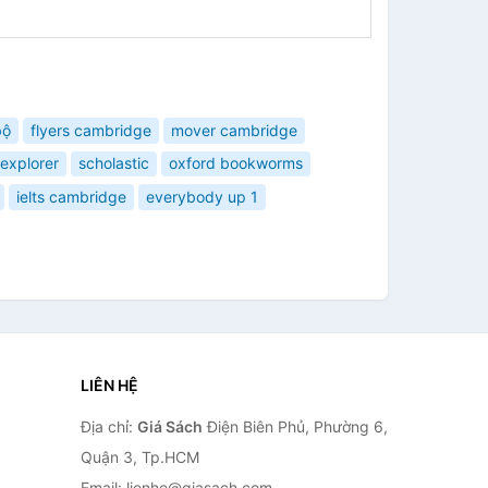
bộ
flyers cambridge
mover cambridge
explorer
scholastic
oxford bookworms
ielts cambridge
everybody up 1
LIÊN HỆ
Địa chỉ:
Giá Sách
Điện Biên Phủ, Phường 6,
Quận 3, Tp.HCM
Email: lienhe@giasach.com