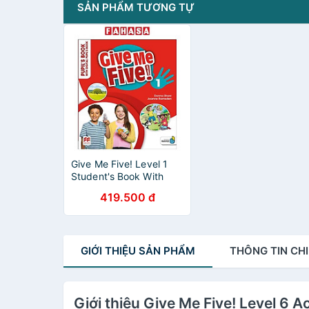
SẢN PHẨM TƯƠNG TỰ
Give Me Five! Level 1
Student's Book With
Pupils Book And Navio
419.500 đ
App
GIỚI THIỆU
SẢN PHẨM
THÔNG TIN
CHI
Giới thiệu Give Me Five! Level 6 A