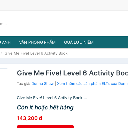
G ANH
VĂN PHÒNG PHẨM
QUÀ LƯU NIỆM
Give Me Five! Level 6 Activity Book
Give Me Five! Level 6 Activity Bo
Tác giả:
Donna Shaw
|
Xem thêm các sản phẩm ELTs của Don
Give Me Five! Level 6 Activity Book ...
Còn ít hoặc hết hàng
143,200 đ