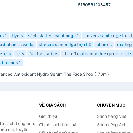
6160561208457
rs 1
flyers
sách starters cambridge 1
movers cambridge trọn 
ord phonics world
starters cambridge trọn bộ
phonics
reading 
 ielts
ielts
fun for starters
the official cambridge guide to ielts
nd friends 1
anced Antioxidant Hydro Serum The Face Shop (170ml)
VỀ GIÁ SÁCH
CHUYÊN MỤC
Giới thiệu
Sách tiếng Việt
Từ sách tiếng anh,
Chính sách bảo mật
Sách tiếng Anh
hiếu nhi, truyện
Điều khoản sử dụng
Văn phòng phẩm