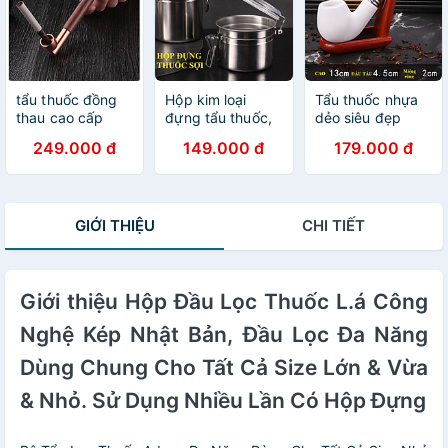
tẩu thuốc đồng
Hộp kim loại
Tẩu thuốc nhựa
thau cao cấp
đựng tẩu thuốc,
dẻo siêu đẹp
sang trọng gắn
thuốc sợi, Shop
sang trọng đẳng
249.000 đ
149.000 đ
179.000 đ
sợi và diếu đều
Thành Nhi
cấp ( không kèm
được
STN7474
đế )
GIỚI THIỆU
CHI TIẾT
Giới thiệu Hộp Đầu Lọc Thuốc L.á Công
Nghệ Kép Nhật Bản, Đầu Lọc Đa Năng
Dùng Chung Cho Tất Cả Size Lớn & Vừa
& Nhỏ. Sử Dụng Nhiều Lần Có Hộp Đựng