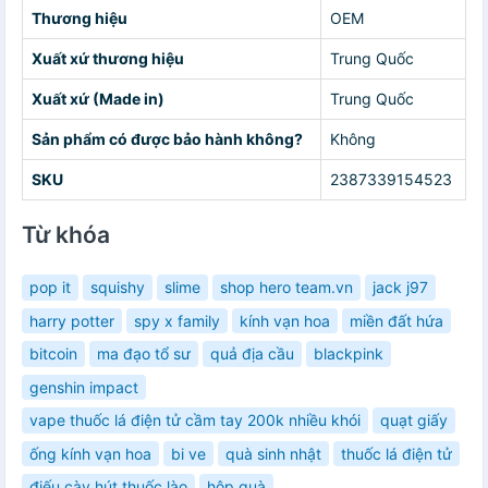
Thương hiệu
OEM
Xuất xứ thương hiệu
Trung Quốc
Xuất xứ (Made in)
Trung Quốc
Sản phẩm có được bảo hành không?
Không
SKU
2387339154523
Từ khóa
pop it
squishy
slime
shop hero team.vn
jack j97
harry potter
spy x family
kính vạn hoa
miền đất hứa
bitcoin
ma đạo tổ sư
quả địa cầu
blackpink
genshin impact
vape thuốc lá điện tử cầm tay 200k nhiều khói
quạt giấy
ống kính vạn hoa
bi ve
quà sinh nhật
thuốc lá điện tử
điếu cày hút thuốc lào
hộp quà