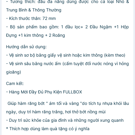
- Tương thích: đầu đa năng dùng được cho cả loại Nhỏ &
Trung Bình & Thông Thường
- Kích thước thân: 72 mm
- Bộ sản phẩm bao gồm: 1 đầu lọc+ 2 Đầu Ngậm +1 Hộp
Đựng +1 kim thông + 2 Roăng
Hướng dẫn sử dụng:
- Vệ sinh sơ bộ bằng giấy vệ sinh hoặc kim thông (kèm theo)
- Vệ sinh sâu bằng nước ấm (cấm tuyệt đối nước nóng vì hỏng
gioăng)
Cam kết:
- Hàng Mới Đầy Đủ Phụ Kiện FULLBOX
Giúp hàm răng bớt " ám tối và vàng "do tích tụ nhựa khói lâu
ngày, duy trì hàm răng trắng, hơi thở bớt nồng mùi
- Duy trì sức khỏe của gia đình và những người xung quanh
* Thích hợp dùng làm quà tặng có ý nghĩa