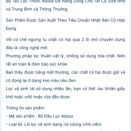
Bộ Tẩu Lọc Thuốc Adous Đa Năng Dùng Cho Tất Cả Size Nhỏ
và Trung Bình và Thông Thường
Sản Phẩm Được Sản Xuất Theo Tiêu Chuẩn Nhật Bản Có Hộp
Đựng
Với cơ chế ngưng tụ chất có hại qua 2 lỗ nhỏ chuyên dụng
đây là công nghệ mới
Phương pháp lọc thuần vật lý, không sử dụng hóa chất. Nên
rất an toàn & đảm bảo sức khỏe
Bạn thấy được bằng mắt thường, các chất có hại được giữ và
cô đọng lại ở dạng keo màu nâu đen
Lọc vệ sinh tái sử dụng nhiều lần, bạn có thể: lau (khăn giấy
khô hoặc ướt) hoặc rửa đều được
Thông tin sản phẩm:
- Mã sản phẩm : Bộ Đầu Lọc Adous
- Loại lõi: Lõi lọc vệ sinh dạng rút (dùng vĩnh viễn)