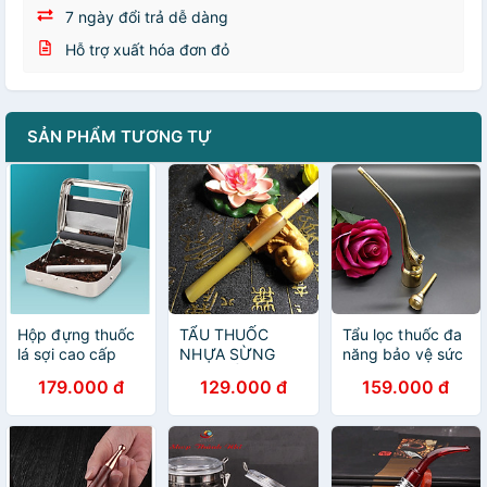
7 ngày đổi trả dễ dàng
Hỗ trợ xuất hóa đơn đỏ
SẢN PHẨM TƯƠNG TỰ
Hộp đựng thuốc
TẨU THUỐC
Tẩu lọc thuốc đa
lá sợi cao cấp
NHỰA SỪNG
năng bảo vệ sức
hợp kim nhôm
CAO CẤP KIÊM
khỏe - TL012
179.000 đ
129.000 đ
159.000 đ
LỌC THUỐC BẢO
VỆ SỨC KHỎE