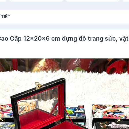
ý nghĩa
nh
q
 TIẾT
Cao Cấp 12x20x6 cm đựng đồ trang sức, vật d