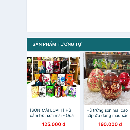
SẢN PHẨM TƯƠNG TỰ
[SƠN MÀI LOẠI 1] Hủ
Hủ trứng sơn mài cao
cắm bút sơn mài - Quà
cấp đa dạng màu sắc
Tặng Quà Lưu niệm -
thích hợp đựng đồ vật
125.000 đ
190.000 đ
Trang trí Decor size
nhỏ, bánh kẹo, làm qu