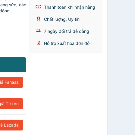
rang sức, các
Thanh toán khi nhận hàng
động...
Chất lượng, Uy tín
7 ngày đổi trả dễ dàng
Hỗ trợ xuất hóa đơn đỏ
iá Fahasa
iá Tiki.vn
iá Lazada