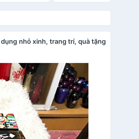
ỏ xinh, trang trí, làm
uà tặng ý nghĩa
ụng nhỏ xinh, trang trí, quà tặng