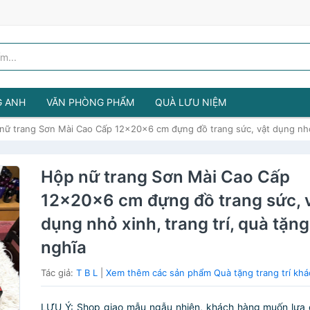
G ANH
VĂN PHÒNG PHẨM
QUÀ LƯU NIỆM
nữ trang Sơn Mài Cao Cấp 12x20x6 cm đựng đồ trang sức, vật dụng nhỏ x
Hộp nữ trang Sơn Mài Cao Cấp
12x20x6 cm đựng đồ trang sức, 
dụng nhỏ xinh, trang trí, quà tặng
nghĩa
Tác giả:
T B L
|
Xem thêm các sản phẩm Quà tặng trang trí khá
LƯU Ý: Shop giao mẫu ngẫu nhiên, khách hàng muốn lựa 