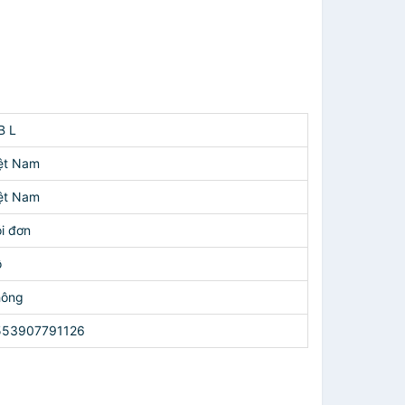
B L
ệt Nam
ệt Nam
i đơn
ỗ
hông
553907791126