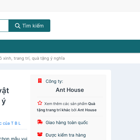
Tìm kiếm
inh, trang trí, quà tặng ý nghĩa
Công ty:
vật
Ant House
 ý
Xem thêm các sản phẩm
Quà
tặng trang trí khác
bởi
Ant House
Giao hàng toàn quốc
c của T B L
Được kiểm tra hàng
chọn mẫu vui