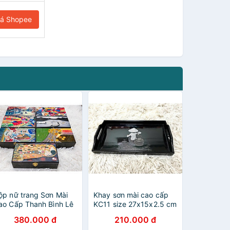
iá Shopee
ộp nữ trang Sơn Mài
Khay sơn mài cao cấp
ao Cấp Thanh Bình Lê
KC11 size 27x15x2.5 cm
ize 14x24x6 cm đựng
đẹp mắt, sang trọng,
380.000 đ
210.000 đ
ồ trang sức, vật dụng
quà tặng ý nghĩa