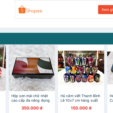
Xem g
Hộp sơn mài chữ nhật
Hủ cắm viết Thanh Bình
H
cao cấp đa năng đựng
Lê 10x7 cm hàng xuất
C
đồ vật nhỏ văn phòng,
khẩu nhiều mẫu mã
s
350.000 đ
150.000 đ
à
trong nhà, làm quà tặng
đ