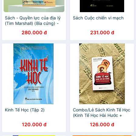
Sách - Quyền lực của địa lý
Sách Cuộc chiến vi mạch
(Tim Marshall) (Bìa cứng) -
Nhã Nam Official
280.000 đ
231.000 đ
Kinh Tế Học (Tập 2)
Combo/Lẻ Sách Kinh Tế Học
(Kinh Tế Học Hài Hước +
Siêu kinh tế học hài hước +
120.000 đ
126.000 đ
Khi Nào Cướp Nhà Băng +
Kinh Tế Học Dành Cho Đại