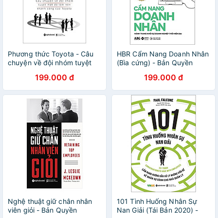
Phương thức Toyota - Câu
HBR Cẩm Nang Doanh Nhân
chuyện về đội nhóm tuyệt
(Bìa cứng) - Bản Quyền
mật đã làm nên thành công
199.000 đ
199.000 đ
của Toyota - Bản Quyền
Nghệ thuật giữ chân nhân
101 Tình Huống Nhân Sự
viên giỏi - Bản Quyền
Nan Giải (Tái Bản 2020) -