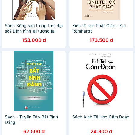
Sách Sống sao trong thời đại
Kinh tế học Phật Giáo - Kai
số? Định hình lại tương lai
Romhardt
của con người, quốc gia và
153.000 đ
173.500 đ
doanh nghiệp
Sách - Tuyển Tập Bất Bình
Sách Kinh Tế Học Cấm Đoán
Đẳng
62.500 đ
24.900 đ