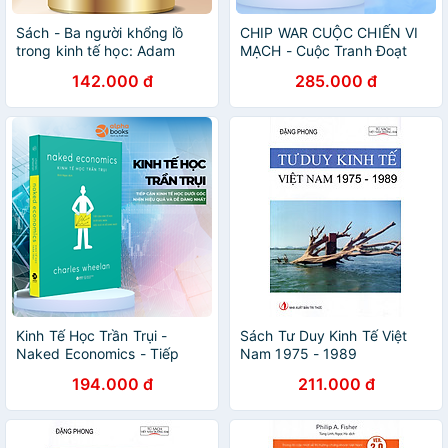
Sách - Ba người khổng lồ
CHIP WAR CUỘC CHIẾN VI
trong kinh tế học: Adam
MẠCH - Cuộc Tranh Đoạt
Smith, Các Mác và John
Công Nghệ Quyền Lực Nhất
142.000 đ
285.000 đ
Maynard Keynes
Thế Giới - Chris Miller - Kim
Luyến dịch
Kinh Tế Học Trần Trụi -
Sách Tư Duy Kinh Tế Việt
Naked Economics - Tiếp
Nam 1975 - 1989
Cận Kinh Tế Học Dưới Góc
194.000 đ
211.000 đ
Nhìn Dễ Dàng Và Hiệu Quả
Nhất