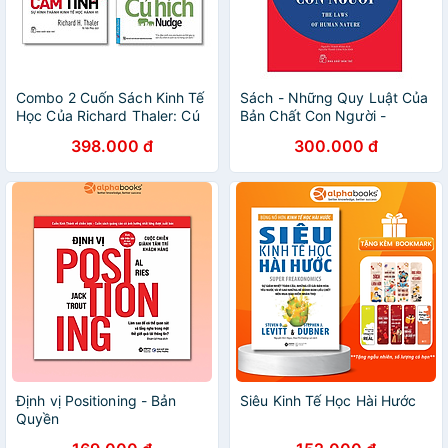
Combo 2 Cuốn Sách Kinh Tế
Sách - Những Quy Luật Của
Học Của Richard Thaler: Cú
Bản Chất Con Người -
Hích + Tất Cả Chúng Ta Đều
Robert Greene -
398.000 đ
300.000 đ
Hành Xử Cảm Tính - Nobel
International Bestselling
Kinh Tế 2017 - Tặng Kèm
Author - NXB Trẻ
Bookmark Bamboo Books
Định vị Positioning - Bản
Siêu Kinh Tế Học Hài Hước
Quyền