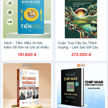
Sách - Tiền: Hiêu rõ hơn,
Cuộc Truy Cầu Sự Thịnh
kiếm tốt hơn và cho đi nhiều
Vượng - Làm Sao Để Các
hơn - Nhã Nam Official
Nền Kinh Tế Đang Phát Triển
191.840 đ
273.000 đ
Cất Cánh (Tác giả: Justin
Yifu Lin)