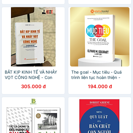
BẮT KỊP KINH TẾ VÀ NHẢY
The goal - Mục tiêu - Quá
VỌT CÔNG NGHỆ - Con
trình liên tục hoàn thiện -
đường phát triển và ổn định
Bản Quyền
305.000 đ
194.000 đ
kinh tế vĩ mô ở Hà.n Q.u.ốc –
Keum Lee – Nguyễn Thị Thu
Hường dịch – NXB Chính Trị
Quốc Gia Sự Thật (bìa mềm)