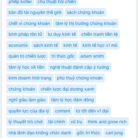
philip kotler
chú thuật hồi chiến
bản đồ tài nguyên thế giới
sách chứng khoán
chết vì chứng khoán
tâm lý thị trường chứng khoán
binh pháp tôn tử
tư duy kinh tế
chiến tranh tiền tệ
economix
sách kinh tế
kinh tế
kinh tế học vĩ mô
quản trị chiến lược
tri thức gốc
adam smith
tâm lý học về tiền
nghệ thuật đánh cắp ý tưởng
kinh doanh thời trang
phù thuỷ chứng khoán
chứng khoán
chiến lược đại dương xanh
nghĩ giàu làm giàu
tâm lý học đám đông
quyền lực của địa lý
content
từ tốt đến vĩ đại
lý thuyết trò chơi
tài chính
vũ trụ
think and grow rich
nhà lãnh đạo không chức danh
gốc tri thức
carl jung