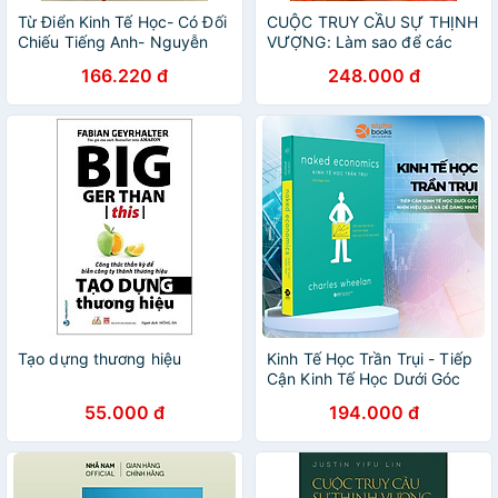
Từ Điển Kinh Tế Học- Có Đối
CUỘC TRUY CẦU SỰ THỊNH
Chiếu Tiếng Anh- Nguyễn
VƯỢNG: Làm sao để các
Văn Ngọc (14)
nền kinh tế đang phát triển
166.220 đ
248.000 đ
cất cánh - Justin Yifu Lin –
Vũ Hoàng Linh dịch – Khải
Minh
Tạo dựng thương hiệu
Kinh Tế Học Trần Trụi - Tiếp
Cận Kinh Tế Học Dưới Góc
Nhìn Dễ Dàng Và Hiệu Quả
55.000 đ
194.000 đ
Nhất