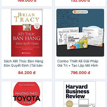
169.000 đ
152.000 đ
Sách Kết Thúc Bán Hàng
Combo Thiết Kế Giải Pháp
Đòn Quyết Định (Tái bản
Giá Trị + Tạo Lập Mô Hình
2022)
Kinh Doanh + Tạo Lập Mô
84.200 đ
796.000 đ
Hình Kinh Doanh Cá Nhân (3
Cuốn) - Bản Quyền