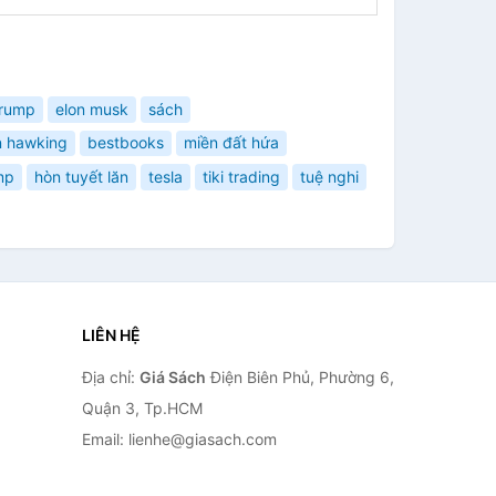
trump
elon musk
sách
n hawking
bestbooks
miền đất hứa
mp
hòn tuyết lăn
tesla
tiki trading
tuệ nghi
LIÊN HỆ
Địa chỉ:
Giá Sách
Điện Biên Phủ, Phường 6,
Quận 3, Tp.HCM
Email: lienhe@giasach.com