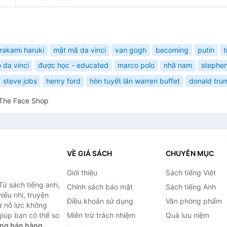
rakami haruki
mật mã da vinci
van gogh
becoming
putin
 da vinci
được học - educated
marco polo
nhã nam
stephe
steve jobs
henry ford
hòn tuyết lăn warren buffet
donald tru
 The Face Shop
VỀ GIÁ SÁCH
CHUYÊN MỤC
Giới thiệu
Sách tiếng Việt
Từ sách tiếng anh,
Chính sách bảo mật
Sách tiếng Anh
hiếu nhi, truyện
Điều khoản sử dụng
Văn phòng phẩm
ự nỗ lực không
iúp bạn có thể so
Miễn trừ trách nhiệm
Quà lưu niệm
ng bán hàng.