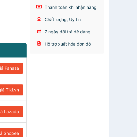
Thanh toán khi nhận hàng
Chất lượng, Uy tín
7 ngày đổi trả dễ dàng
Hỗ trợ xuất hóa đơn đỏ
iá Fahasa
iá Tiki.vn
iá Lazada
iá Shopee