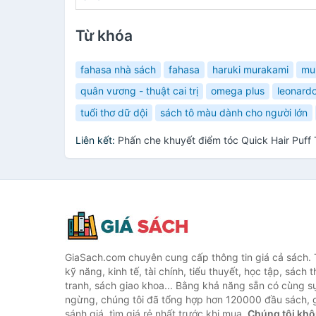
Từ khóa
fahasa nhà sách
fahasa
haruki murakami
mu
quân vương - thuật cai trị
omega plus
leonardo
tuổi thơ dữ dội
sách tô màu dành cho người lớn
Liên kết:
Phấn che khuyết điểm tóc Quick Hair Puff
GiaSach.com chuyên cung cấp thông tin giá cả sách. 
kỹ năng, kinh tế, tài chính, tiểu thuyết, học tập, sách t
tranh, sách giao khoa... Bằng khả năng sẵn có cùng s
ngừng, chúng tôi đã tổng hợp hơn 120000 đầu sách, g
sánh giá, tìm giá rẻ nhất trước khi mua.
Chúng tôi khô