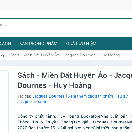
G ANH
VĂN PHÒNG PHẨM
QUÀ LƯU NIỆM
Sách - Miền Đất Huyền Ảo - Jacques Dournes - Huy Hoàng
 ký
Sách - Miền Đất Huyền Ảo - Jacq
Dournes - Huy Hoàng
Tác giả:
Jacques Dournes
|
Xem thêm các sản phẩm Tiểu sử - 
Jacques Dournes
Công ty phát hành: Huy Hoang BookstoreNhà xuất bản: 
Thông Tin & Truyền ThôngTác giả: Jacques DournesN
2020Kích thước: 16 x 24Loại bìa: NoneGiới thiệu sản phẩm: 