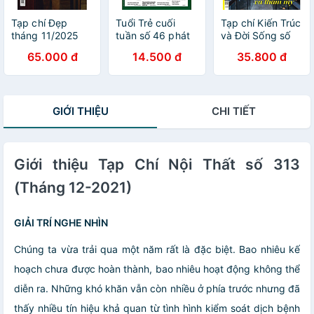
Tạp chí Đẹp
Tuổi Trẻ cuối
Tạp chí Kiến Trúc
tháng 11/2025
tuần số 46 phát
và Đời Sống số
(Số 302) - Bìa Hồ
hành ngày 30-
233 (Tháng 11-
65.000 đ
14.500 đ
35.800 đ
Ngọc Hà
11-2025
2025) _ Công
năng và Thẩm
mỹ
GIỚI THIỆU
CHI TIẾT
Giới thiệu Tạp Chí Nội Thất số 313
(Tháng 12-2021)
GIẢI TRÍ NGHE NHÌN
Chúng ta vừa trải qua một năm rất là đặc biệt. Bao nhiêu kế
hoạch chưa được hoàn thành, bao nhiêu hoạt động không thể
diễn ra. Những khó khăn vẫn còn nhiều ở phía trước nhưng đã
thấy nhiều tín hiệu khả quan từ tình hình kiểm soát dịch bệnh