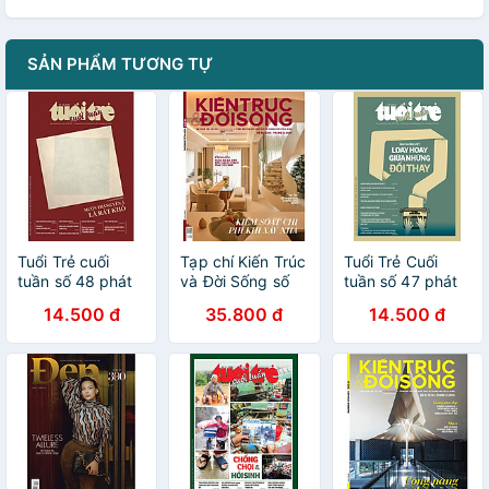
SẢN PHẨM TƯƠNG TỰ
Tuổi Trẻ cuối
Tạp chí Kiến Trúc
Tuổi Trẻ Cuối
tuần số 48 phát
và Đời Sống số
tuần số 47 phát
hành ngày 14-
234 (Tháng 12-
hành ngày 7-12-
14.500 đ
35.800 đ
14.500 đ
12-2025
2025)_ Kiểm soát
2025
chi phí khi xây
nhà