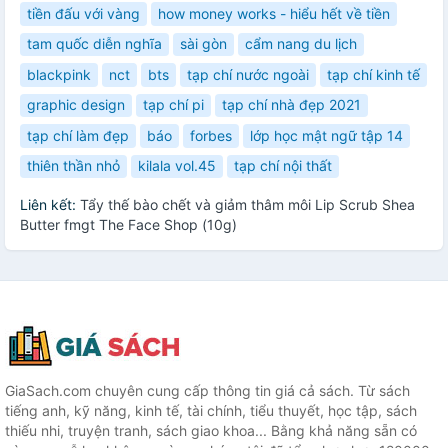
tiền đấu với vàng
how money works - hiểu hết về tiền
tam quốc diễn nghĩa
sài gòn
cẩm nang du lịch
blackpink
nct
bts
tạp chí nước ngoài
tạp chí kinh tế
graphic design
tạp chí pi
tạp chí nhà đẹp 2021
tạp chí làm đẹp
báo
forbes
lớp học mật ngữ tập 14
thiên thần nhỏ
kilala vol.45
tạp chí nội thất
Liên kết:
Tẩy thế bào chết và giảm thâm môi Lip Scrub Shea
Butter fmgt The Face Shop (10g)
GiaSach.com chuyên cung cấp thông tin giá cả sách. Từ sách
tiếng anh, kỹ năng, kinh tế, tài chính, tiểu thuyết, học tập, sách
thiếu nhi, truyện tranh, sách giao khoa... Bằng khả năng sẵn có