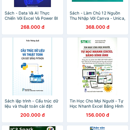
Sách - Data Và AI Thực
Sách - Làm Chủ 12 Nguồn
Chiến Với Excel Và Power BI
Thu Nhập Với Canva - Unica,
- Nguyễn Hữu Đạt
Richdad Lộc
268.000 đ
368.000 đ
Sách lập trình - Cấu trúc dữ
Tin Học Cho Mọi Người - Tự
liệu và thuật toán cài đặt
Học Nhanh Excel Bằng Hình
bằng Python
Ảnh (Dùng Cho Các Phiên
200.000 đ
156.000 đ
Bản 2021-2019-2016-2013)