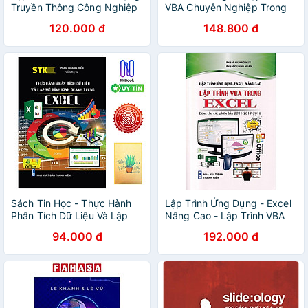
Truyền Thông Công Nghiệp
VBA Chuyên Nghiệp Trong
Scada
Excel
120.000 đ
148.800 đ
Sách Tin Học - Thực Hành
Lập Trình Ứng Dụng - Excel
Phân Tích Dữ Liệu Và Lập
Nâng Cao - Lập Trình VBA
Mô Hình Kinh Doanh Trong
Trong Excel (STK)
94.000 đ
192.000 đ
Excel- Bìa mềm- ( Tặng Sổ
Tay Xương Rồng )