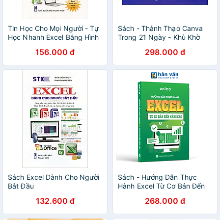
Tin Học Cho Mọi Người - Tự
Sách - Thành Thạo Canva
Học Nhanh Excel Bằng Hình
Trong 21 Ngày - Khù Khờ
Ảnh _STK
Cũng Giỏi Canva Đến Kinh
156.000 đ
298.000 đ
Ngạc - Richdad Lộc
Sách Excel Dành Cho Người
Sách - Hướng Dẫn Thực
Bắt Đầu
Hành Excel Từ Cơ Bản Đến
Nâng Cao - Unica
132.600 đ
268.000 đ