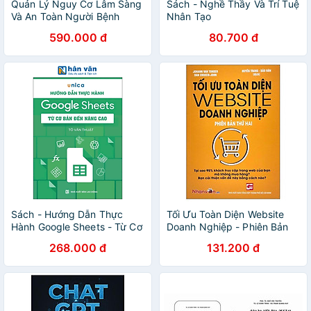
Quản Lý Nguy Cơ Lâm Sàng
Sách - Nghề Thầy Và Trí Tuệ
Và An Toàn Người Bệnh
Nhân Tạo
590.000 đ
80.700 đ
Sách - Hướng Dẫn Thực
Tối Ưu Toàn Diện Website
Hành Google Sheets - Từ Cơ
Doanh Nghiệp - Phiên Bản
Bản Đến Nâng Cao - Tô Văn
Thứ 2
268.000 đ
131.200 đ
Thuật