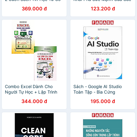
Bản Đến Nâng Cao - Tặng
Cuộc Trò Chuyện AI
369.000 đ
123.200 đ
Video Hướng Dẫn + Khoá
Học + FIle Thực Hành
Combo Excel Dành Cho
Sách - Google AI Studio
Người Tự Học + Lập Trình
Toàn Tập - Bìa Cứng
Ứng Dụng - Excel Nâng Cao
344.000 đ
195.000 đ
- Lập Trình VBA Trong Excel
- STK