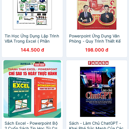
Tin Học Ứng Dụng Lập Trình
Powerpoint Ứng Dụng Văn
VBA Trong Excel ( Phần
Phòng - Quy Trình Thiết Kế
Nâng Cao) Dùng cho Phiên
Slide Chuyên Nghiệp Từ A
144.500 đ
198.000 đ
Bản 2021-2019-2016
Đến X
Sách Excel - Powerpoint Bộ
Sách - Làm Chủ ChatGPT -
2 Cuốn Sách Tin Học Từ Cơ
Khai Phá Sức Mạnh Của Các