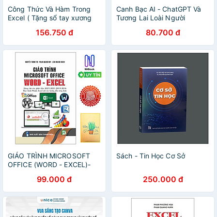
Công Thức Và Hàm Trong
Canh Bạc AI - ChatGPT Và
Excel ( Tặng sổ tay xương
Tương Lai Loài Người
rồng )
156.750 đ
80.700 đ
GIÁO TRÌNH MICROSOFT
Sách - Tin Học Cơ Sở
OFFICE (WORD - EXCEL)-
Tặng kèm sổ tay xương rồng
99.000 đ
250.000 đ