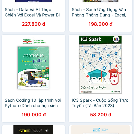
Sách - Data Và AI Thực
Sách - Sách Ứng Dụng Văn
Chiến Với Excel Và Power BI
Phòng Thông Dụng - Excel,
Word, GoogleSheet,
227.800 đ
198.000 đ
Powerpoint, AI - 68 Biểu
Mẫu, 101 Phím Tắt, 150 Thủ
Thuật
Sách Coding 10 lập trình với
IC3 Spark - Cuộc Sống Trực
Python (Dành cho học sinh
Tuyến (Tái Bản 2023)
lớp 10)
190.000 đ
58.200 đ