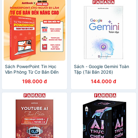
Sách PowerPoint Tin Học
Sách - Google Gemini Toàn
Văn Phòng Từ Cơ Bản Đến
Tập (Tái Bản 2026)
Nâng Cao Cho Người Đi Làm
198.000 đ
144.000 đ
+ Tặng Kèm Video Hướng
Dẫn