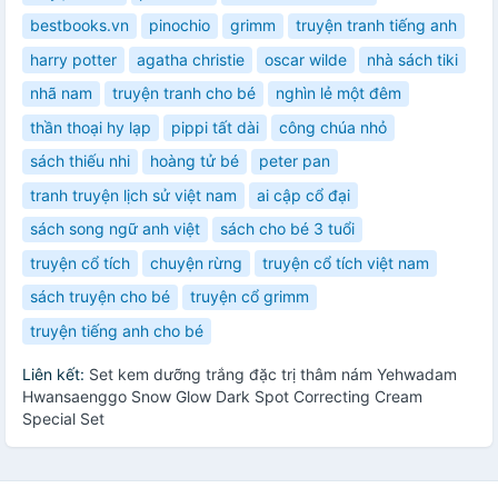
bestbooks.vn
pinochio
grimm
truyện tranh tiếng anh
harry potter
agatha christie
oscar wilde
nhà sách tiki
nhã nam
truyện tranh cho bé
nghìn lẻ một đêm
thần thoại hy lạp
pippi tất dài
công chúa nhỏ
sách thiếu nhi
hoàng tử bé
peter pan
tranh truyện lịch sử việt nam
ai cập cổ đại
sách song ngữ anh việt
sách cho bé 3 tuổi
truyện cổ tích
chuyện rừng
truyện cổ tích việt nam
sách truyện cho bé
truyện cổ grimm
truyện tiếng anh cho bé
Liên kết:
Set kem dưỡng trắng đặc trị thâm nám Yehwadam
Hwansaenggo Snow Glow Dark Spot Correcting Cream
Special Set