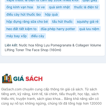
ống kính vạn hoa
bi ve
quà sinh nhật
thuốc lá điện tử
điếu cày hút thuốc lào
hộp quà
hộp đựng răng sữa cho bé
tẩu hút thuốc
squishy giá rẻ
heo đất tiết kiệm to
đũa phép harry potter
quà lưu niệm
máy bay xốp
điếu cày
Liên kết:
Nước hoa hồng Lựu Pomegranate & Collagen Volume
Lifting Toner The Face Shop (160ml)
GiaSach.com chuyên cung cấp thông tin giá cả sách. Từ sách
tiếng anh, kỹ năng, kinh tế, tài chính, tiểu thuyết, học tập, sách
thiếu nhi, truyện tranh, sách giao khoa... Bằng khả năng sẵn có
cùng sự nỗ lực không ngừng, chúng tôi đã tổng hợp hơn 120000