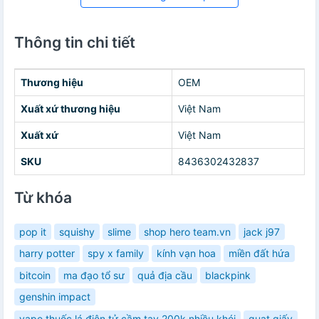
Thông tin chi tiết
Thương hiệu
OEM
Xuất xứ thương hiệu
Việt Nam
Xuất xứ
Việt Nam
SKU
8436302432837
Từ khóa
pop it
squishy
slime
shop hero team.vn
jack j97
harry potter
spy x family
kính vạn hoa
miền đất hứa
bitcoin
ma đạo tổ sư
quả địa cầu
blackpink
genshin impact
vape thuốc lá điện tử cầm tay 200k nhiều khói
quạt giấy