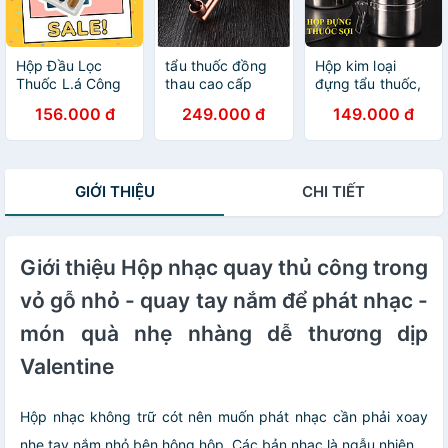
Hộp Đầu Lọc
tẩu thuốc đồng
Hộp kim loại
Thuốc L.á Công
thau cao cấp
đựng tẩu thuốc,
Nghệ Kép Nhật
sang trọng gắn
thuốc sợi, Shop
156.000 đ
249.000 đ
149.000 đ
Bản, Đầu Lọc Đa
sợi và diếu đều
Thành Nhi
Năng Dùng
được
STN7474
Chung Cho Tất
Cả Size Lớn &
GIỚI THIỆU
CHI TIẾT
Vừa & Nhỏ. Sử
Dụng Nhiều Lần
Có Hộp Đựng
Giới thiệu Hộp nhạc quay thủ công trong
vỏ gỗ nhỏ - quay tay nắm để phát nhạc -
món quà nhẹ nhàng dễ thương dịp
Valentine
Hộp nhạc không trữ cót nên muốn phát nhạc cần phải xoay
nhẹ tay nắm nhỏ bên hông hộp. Các bản nhạc là ngẫu nhiên.