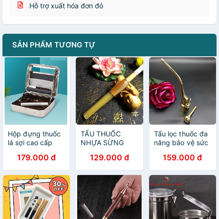
Hỗ trợ xuất hóa đơn đỏ
SẢN PHẨM TƯƠNG TỰ
Hộp đựng thuốc
TẨU THUỐC
Tẩu lọc thuốc đa
lá sợi cao cấp
NHỰA SỪNG
năng bảo vệ sức
hợp kim nhôm
CAO CẤP KIÊM
khỏe - TL012
179.000 đ
129.000 đ
159.000 đ
LỌC THUỐC BẢO
VỆ SỨC KHỎE